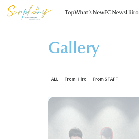
Top
What’s New
FC News
Hiiro
Gallery
ALL
From Hiiro
From STAFF