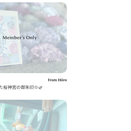
From Hiiro
桜神宮の御朱印💠🌿‬