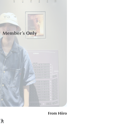
From Hiiro
🕺