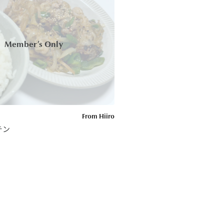
From Hiiro
チン