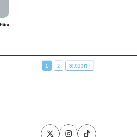
Hiiro
1
2
次の12件 ›