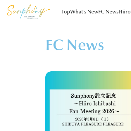
Top
What’s New
FC News
Hiiro
FC News